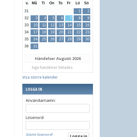
v.
Må
Ti
On
To
Fr
Lö
Sö
31
1
2
32
3
4
5
6
7
8
9
33
10
11
12
13
14
15
16
34
17
18
19
20
21
22
23
35
24
25
26
27
28
29
30
36
31
Händelser
Augusti 2026
Inga händelser hittades
Visa större kalender
LOGGA IN
Användarnamn:
Lösenord:
Glömt lösenord?