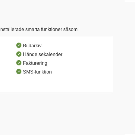
nstallerade smarta funktioner såsom:
check_circle
Bildarkiv
check_circle
Händelsekalender
check_circle
Fakturering
check_circle
SMS-funktion