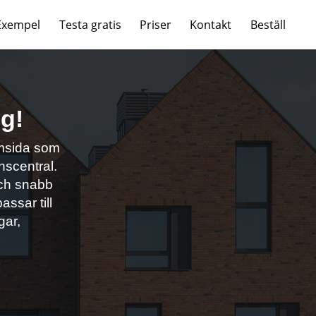
Exempel
Testa gratis
Priser
Kontakt
Beställ
ng!
emsida som
nscentral.
och snabb
ssar till
gar,