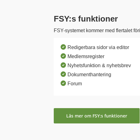
FSY:s funktioner
FSY-systemet kommer med flertalet föri
check_circle
Redigerbara sidor via editor
check_circle
Medlemsregister
check_circle
Nyhetsfunktion & nyhetsbrev
check_circle
Dokumenthantering
check_circle
Forum
Läs mer om FSY:s funktioner