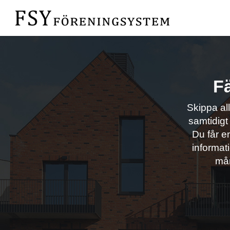
Hoppa
till
innehåll
Fä
Skippa al
samtidigt
Du får e
informat
mån