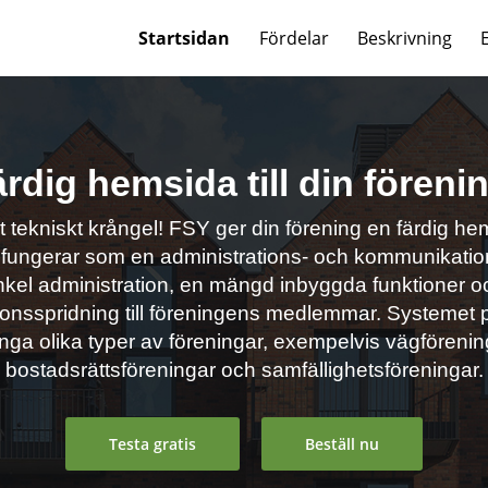
Startsidan
Fördelar
Beskrivning
rdig hemsida till din föreni
lt tekniskt krångel! FSY ger din förening en färdig h
 fungerar som en administrations- och kommunikatio
nkel administration, en mängd inbyggda funktioner 
ionsspridning till föreningens medlemmar. Systemet pa
ga olika typer av föreningar, exempelvis vägförenin
bostadsrättsföreningar och samfällighetsföreningar.
Testa gratis
Beställ nu