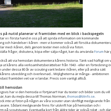
 på nutid planerar vi framtiden med en blick i backspegeln
iktar vi i första hand in oss på att sprida information om kommande
g och händelser i kåren - men vi kommer också att försöka dokumenter
slar med i kåren, dels genom texter men också via foton.
ställa frågor, diskutera, köpa eller sälja något, kan du använda
Forum
här 
 också att via hemsidan dokumentera kårens historia. Tänk vad häftigt om v
a ut kårens alla verksamhetsberättelser från 1943 - eller en förteckning ö
 under dessa 80 år av scouting varit ledare i kåren, eller på andra sätt
ll kårens utveckling och överlevnad... Möjligheterna är många - ambitionen
dast framtiden vet var vi landar. Precis som vanligt alltså.
till hemsidan
svis har vi den hemsida vi förtjänar!! Har du texter och bilder som du vill
här, kan du mejla dessa till Thomas Norrman,
thomas@blinfo.se
.
ock inte ut foton på någon av våra scouter utan skriftligt medgivande från
vare. Sådant medgivande finns för utskrift här på hemsidan och i
 på scoutstugan. Eventuella kort från äldre tider är också roligt - och där