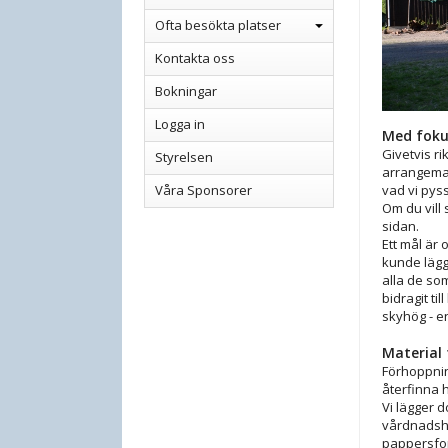
Ofta besökta platser
Kontakta oss
Bokningar
Logga in
Med fokus
Givetvis r
Styrelsen
arrangeman
vad vi pys
Våra Sponsorer
Om du vill 
sidan.
Ett mål är
kunde lägg
alla de som
bidragit ti
skyhög - en
Material 
Förhoppning
återfinna 
Vi lägger d
vårdnadsha
pappersform