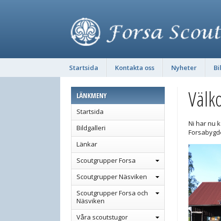
Startsida
Kontakta oss
Nyheter
Bi
Välk
LÄNKMENY
Startsida
Ni har nu 
Bildgalleri
Forsabygd
Länkar
Scoutgrupper Forsa
Scoutgrupper Näsviken
Scoutgrupper Forsa och
Näsviken
Våra scoutstugor