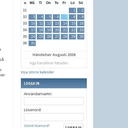
v.
Må
Ti
On
To
Fr
Lö
Sö
31
1
2
32
3
4
5
6
7
8
9
33
10
11
12
13
14
15
16
34
17
18
19
20
21
22
23
35
24
25
26
27
28
29
30
36
31
a
Händelser
Augusti 2026
på
Inga händelser hittades
i
Visa större kalender
ver
LOGGA IN
Användarnamn:
Lösenord:
Glömt lösenord?